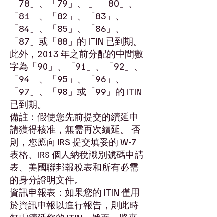
「78」、「79」、 」 「80」、
「81」、「82」、「83」、
「84」、「85」、「86」、
「87」或「88」的 ITIN 已到期。
此外，2013 年之前分配的中間數
字為「90」、「91」、「92」、
「94」、「95」、「96」、
「97」、「98」或「99」的 ITIN
已到期。
備註：假使您先前提交的續延申
請獲得核准，無需再次續延。 否
則，您應向 IRS 提交填妥的 W-7
表格、IRS 個人納稅識別號碼申請
表、美國聯邦報稅表和所有必需
的身分證明文件。
資訊申報表：如果您的 ITIN 僅用
於資訊申報以進行報告，則此時