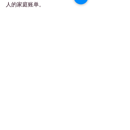
人的家庭账单。
根据法律，从2023年1月1日开
始，TPSO必须报告在2022年支
付给任何参与收款人的第三方网
络交易，无论交易数量多少、总
付款超过最低门槛600美元则须报
告。 TPSO通过向个人收款人提供
国税局表格1099-K，支付卡和第
三方网络交易
来报告这些交易。
第2023-10号通知（英文）
PDF指
出，过渡期推迟了对超过600美元
交易的报告，推迟为2022日历年
之后发生的交易。过渡期旨在促
进TPSO税收合规的有序过渡，以
及个人收款人所得税申报的合规
性。第三方网络交易的参与收款
人，指的是为商业交易而接受第